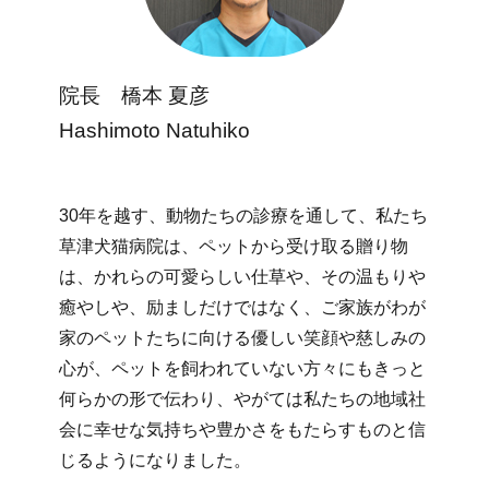
院長 橋本 夏彦
Hashimoto Natuhiko
30
年を越す、動物たちの診療を通して、
私たち
草津犬猫病院は、ペットから受け取る贈り物
は、
かれらの可愛らしい仕草や、その温もりや
癒やしや、
励ましだけではなく、
ご家族がわが
家のペットたちに向ける優しい笑顔や慈しみの
心が、
ペットを飼われていない方々にもきっと
何らかの形で伝わり、
やがては私たちの地域社
会に幸せな気持ちや豊かさをもたらすもの
と信
じるようになりました。