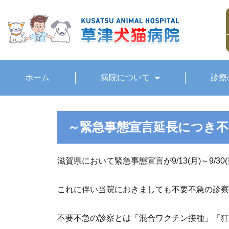
ホーム
病院について
診療
～緊急事態宣言延長につき
滋賀県において緊急事態宣言が9/13(月)～9/3
これに伴い当院におきましても不要不急の診察
不要不急の診察とは「混合ワクチン接種」「狂