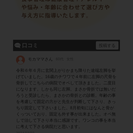
口コミ
投稿する
モカママさん
60代
女性
令和６年６月に玄関上がりかまち降りた途端左脚を挙
げていました。16歳のチワワで４年前に左脚の尺骨を
骨折してこちらの病院でオペして頂きました。二度目
になります。しかも同じ左脚。まさか骨折では無いだ
ろうと受診したら、まさかの骨折との診断。年齢の事
を考慮して固定の方がと先生が判断して下さり、きっ
ちり固定して下さいました。8月初旬にはなんと骨が
くっついており、固定も外す事が出来ました。オペ無
しで治して下さり本当に感謝です。ワンコの事を本当
に考えて下さる病院だと思います。