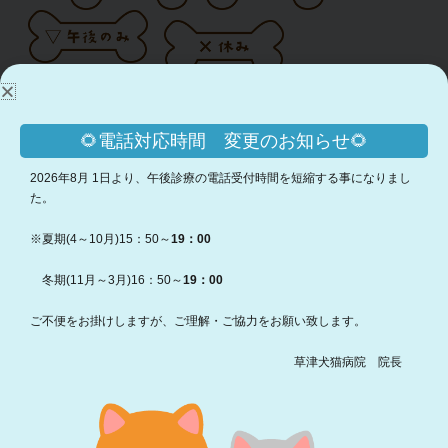
※下記勤務予定表はあくまで予定ですので、変更になる
場合があります。予めご了承ください。
🌻電話対応時間 変更のお知らせ🌻
2026年8月 1日より、午後診療の電話受付時間を短縮する事になりまし
た。
2026年
片伯部
橋本
池内
堀江
河野
武
8/6(木)
×
×
×
▲
▲
※夏期(4～10月)15：50～
19：00
8/7(金)
×
〇
×
〇
〇
冬期(11月～3月)16：50～
19：00
8/8(土)
▲
▽
×
〇
〇
ご不便をお掛けしますが、ご理解・ご協力をお願い致します。
8/9(日)
〇
×
×
×
×
草津犬猫病院 院長
8/10(月)
×
▽
×
〇
〇
8/11(火)
〇
〇
×
×
〇