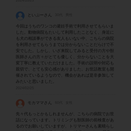
2024/10/23
といぷーさん
30代
男性
今回はうちのワンコの避妊手術で利用させてもらいま
した。動物病院もたいして利用したことなく、身近に
も犬の相談事ができる友人もいない中、こちらの病院
を利用させてもらうまでは分からないことだらけで不
安でした。しかし、いざ来院してみると受付の方や獣
医師さんの方々がとても優しく、分からないことを大
変丁寧に教えていただけました。手術の説明や対応も
親切で、とても安心感がありました。お世話教室も開
催されているようなので、機会があれば是非参加して
みたいと思いました。
2024/02/25
モカママさん
60代
女性
先々代もっとかもしれませんが、こちらの病院でお世
話になっています。トリミングも獣医師の前検査があ
るのでお願いしていますが、トリマーさんも素晴らし