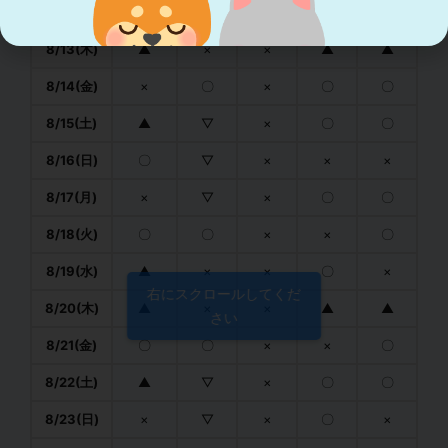
8/12(水)
×
▽
×
〇
×
8/13(木)
▲
×
×
▲
▲
8/14(金)
×
〇
×
〇
〇
8/15(土)
▲
▽
×
〇
〇
8/16(日)
〇
▽
×
×
×
8/17(月)
×
▽
×
〇
〇
8/18(火)
〇
〇
×
×
〇
8/19(水)
▲
×
×
〇
×
右にスクロールしてくだ
8/20(木)
▲
×
×
▲
▲
さい
8/21(金)
〇
〇
×
×
〇
8/22(土)
▲
▽
×
〇
〇
8/23(日)
×
▽
×
〇
×