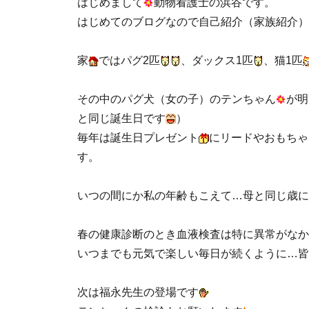
はじめまして
動物看護士の浜谷です。
はじめてのブログなので自己紹介（家族紹介）
家
ではパグ2匹
、ダックス1匹
、猫1匹
その中のパグ犬（女の子）のテンちゃん
が明
と同じ誕生日です
）
毎年は誕生日プレゼント
にリードやおもちゃ
す。
いつの間にか私の年齢もこえて…母と同じ歳に
春の健康診断のとき血液検査は特に異常がなか
いつまでも元気で楽しい毎日が続くように…皆
次は福永先生の登場です